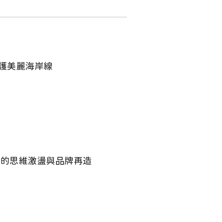
護美麗海岸線
架的思維激盪與品牌再造