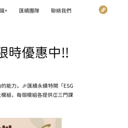
識+
匯續團隊
聯絡我們
程限時優惠中‼️
的能力。🎉匯續永續特開「ESG
三大模組，每個模組各提供👏三門課