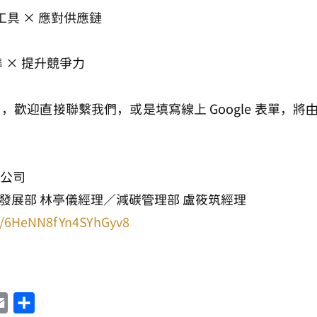
 工具 × 應對供應鏈
 × 提升競爭力
戶，歡迎直接聯繫我們，或是填寫線上 Google 表單，
限公司
8 永續發展部 林亭儀經理／減碳管理部 盧筱筑經理
le/6HeNN8fYn4SYhGyv8
Email
Share