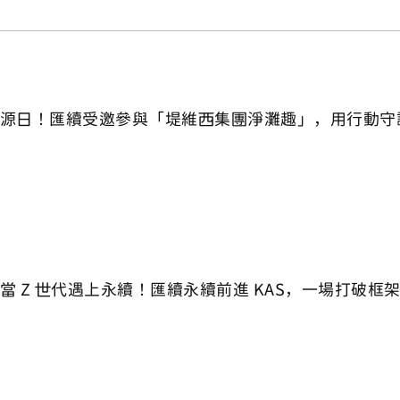
源日！匯續受邀參與「堤維西集團淨灘趣」，用行動守
當 Z 世代遇上永續！匯續永續前進 KAS，一場打破框