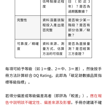
估時點接近程
日（如近3
度
年）？是否為
過期舊數據？
完整性
資料涵蓋該製
是否缺少某一
程投入產出是
階段？是否有
否完整
部分估算／缺
數？
可靠度／精確
資料來源、測
是否為直接量
度
量方式、估算
測？是否經第
方法的可信度
三方查證？
每項可給予等級（如 1＝優、2＝中、3＝差），然後按手
冊方法計算綜合 DQ Rating。此即為「碳足跡數據品質指
標等級指標」。
若得分偏差或等級偏差高者（即評為「較差」），
應在報
告中說明該不確定性、偏差來源及影響
。手冊亦建議不確