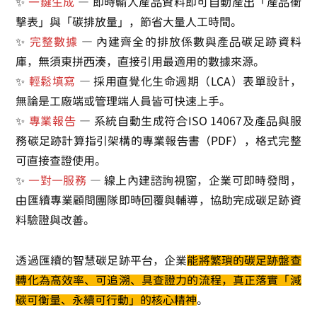
✨
一鍵生成
— 即時輸入產品資料即可自動產出「產品衝
擊表」與「碳排放量」，節省大量人工時間。
✨
完整數據
— 內建齊全的排放係數與產品碳足跡資料
庫，無須東拼西湊，直接引用最適用的數據來源。
✨
輕鬆填寫
— 採用直覺化生命週期（LCA）表單設計，
無論是工廠端或管理端人員皆可快速上手。
✨
專業報告
— 系統自動生成符合
ISO 14067
及
產品與服
務碳足跡計算指引
架構的專業報告書（PDF），格式完整
可直接查證使用。
✨
一對一服務
— 線上內建諮詢視窗，企業可即時發問，
由匯續專業顧問團隊即時回覆與輔導，協助完成碳足跡資
料驗證與改善。
透過匯續的智慧碳足跡平台，企業
能將繁瑣的碳足跡盤查
轉化為高效率、可追溯、具查證力的流程，真正落實「減
碳可衡量、永續可行動」的核心精神
。