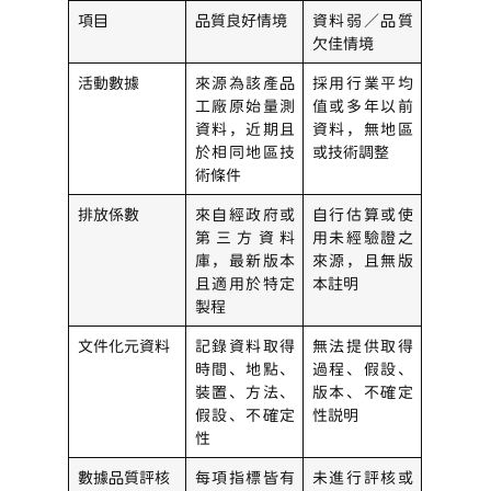
項目
品質良好情境
資料弱／品質
欠佳情境
活動數據
來源為該產品
採用行業平均
工廠原始量測
值或多年以前
資料，近期且
資料，無地區
於相同地區技
或技術調整
術條件
排放係數
來自經政府或
自行估算或使
第三方資料
用未經驗證之
庫，最新版本
來源，且無版
且適用於特定
本註明
製程
文件化元資料
記錄資料取得
無法提供取得
時間、地點、
過程、假設、
裝置、方法、
版本、不確定
假設、不確定
性說明
性
數據品質評核
每項指標皆有
未進行評核或