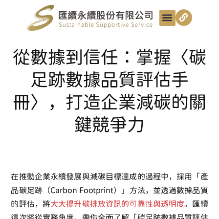
最新動態
服務項目
最匯講給你聽
匯續知識+
匯續團隊
聯絡我們
從數據到信任：掌握〈碳
足跡數據品質評估手
冊〉，打造企業減碳的關
鍵競爭力
在推動企業永續發展與減碳目標達成的過程中，採用「產
品碳足跡（Carbon Footprint）」方法，並透過數據品質
的評估，將
大大提升碳排放資訊的可靠性與透明度
。匯續
這次將從實務角度，帶你全面了解「碳足跡數據品質評估