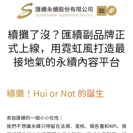
最新動態
服務項目
最匯講給你聽
匯續知識+
匯續團隊
聯絡我們
續攤了沒？匯續副品牌正
式上線，用霓虹風打造最
接地氣的永續內容平台
續攤！Hui or Not
的誕生
來自匯續的一個小小任性：
我們不想讓永續只停留在法規、查核、報告書和KPI，我