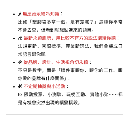
🌶️
無厘頭永續冷知識
：
比如「塑膠袋多拿一個，是有差膩？」這種你平常
不會去查，但看到就想點進來的題目。
🧊
最新永續趨勢，用比較不官方的說法講給你聽
：
法規更新、國際標準、產業新玩法，我們會翻成日
常語言跟你聊。
🎯
從品牌、設計、生活視角切永續
：
不只是數字，而是「這件事跟你、跟你的工作、跟
你愛的品牌有什麼關係」。
🎁
不定期抽獎與小活動
：
IG 限動投票、小測驗、玩梗互動、實體小聚……都
是有機會突然出現的續攤橋段。