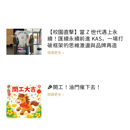
【校園直擊】當 Z 世代遇上永
續！匯續永續前進 KAS，一場打
破框架的思維激盪與品牌再造
閱讀更多 »
🎉開工！油門催下去！
閱讀更多 »