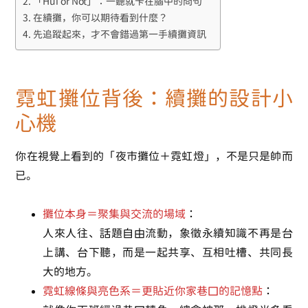
「Hui or Not」：一聽就卡在腦中的問句
在續攤，你可以期待看到什麼？
先追蹤起來，才不會錯過第一手續攤資訊
霓虹攤位背後：續攤的設計小
心機
你在視覺上看到的「夜市攤位＋霓虹燈」，不是只是帥而
已。
攤位本身＝
聚集與交流的場域
：
人來人往、話題自由流動，象徵永續知識不再是台
上講、台下聽，而是一起共享、互相吐槽、共同長
大的地方。
霓虹線條與亮色系＝更貼近你家巷口的記憶點
：