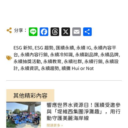
分享：
Line
Facebook
Threads
X
Email
Share
ESG 新知
,
ESG 趨勢
,
匯續永續
,
永續 IG
,
永續內容平
台
,
永續內容行銷
,
永續冷知識
,
永續副品牌
,
永續品牌
,
永續抽獎活動
,
永續教育
,
永續社群
,
永續行銷
,
永續設
計
,
永續資訊
,
永續趨勢
,
續攤 Hui or Not
其他精彩內容
響應世界水資源日！匯續受邀參
與「堤維西集團淨灘趣」，用行
動守護美麗海岸線
閱讀更多 »