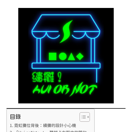
目錄
霓虹攤位背後：續攤的設計小心機