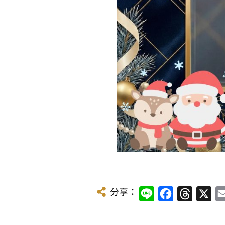
分享：
Line
Facebook
Threads
X