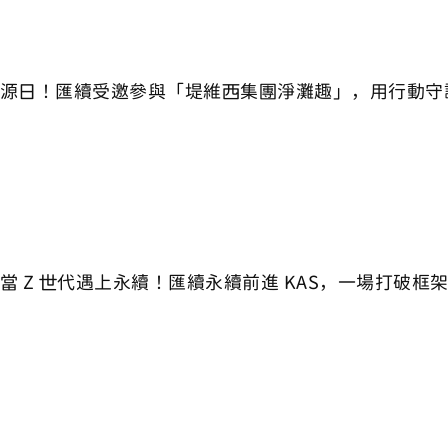
源日！匯續受邀參與「堤維西集團淨灘趣」，用行動守
當 Z 世代遇上永續！匯續永續前進 KAS，一場打破框