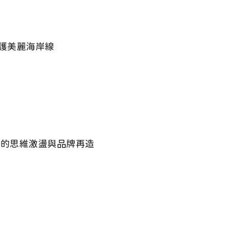
護美麗海岸線
架的思維激盪與品牌再造