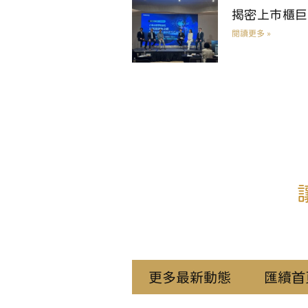
揭密上市櫃巨
閱讀更多 »
更多最新動態
匯續首