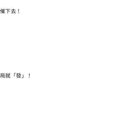
門催下去！
局就「發」！