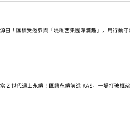
源日！匯續受邀參與「堤維西集團淨灘趣」，用行動守
當 Z 世代遇上永續！匯續永續前進 KAS，一場打破框