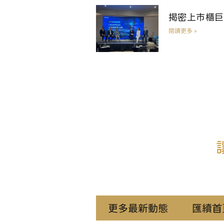
揭密上市櫃巨
閱讀更多 »
更多最新動態
匯續首