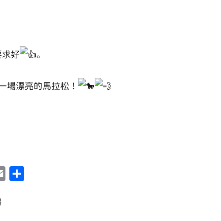
要求好
。
一場漂亮的馬拉松！
Email
Share
騁