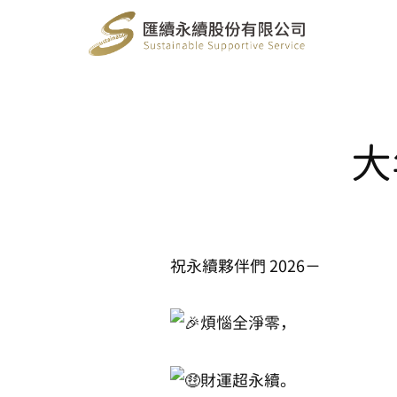
大
祝永續夥伴們 2026－
煩惱全淨零，
財運超永續。