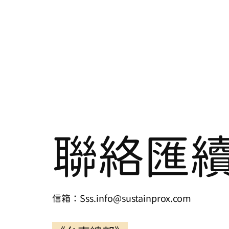
聯絡匯
信箱：Sss.info@sustainprox.com