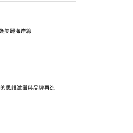
護美麗海岸線
架的思維激盪與品牌再造