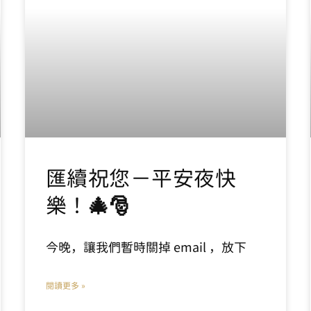
匯續祝您－平安夜快
樂！🎄🎅
今晚，讓我們暫時關掉 email ，放下
閱讀更多 »