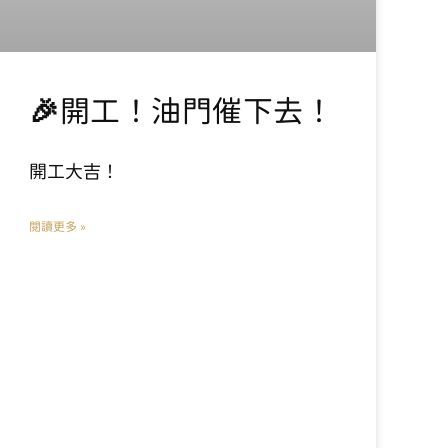
🎉開工！油門催下去！
開工大吉！
閱讀更多 »