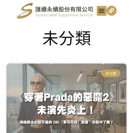
最新動態
服務項目
最匯講給你聽
匯續知識+
匯續團隊
聯絡我們
未分類
未分類