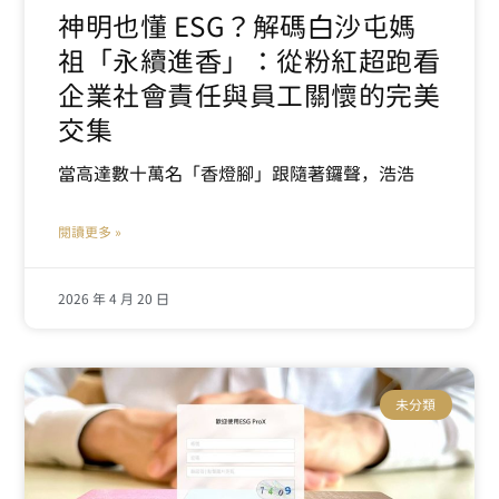
神明也懂 ESG？解碼白沙屯媽
祖「永續進香」：從粉紅超跑看
企業社會責任與員工關懷的完美
交集
當高達數十萬名「香燈腳」跟隨著鑼聲，浩浩
閱讀更多 »
2026 年 4 月 20 日
未分類