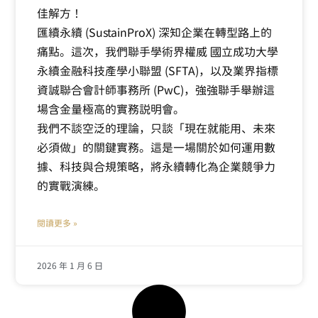
佳解方！
匯續永續 (SustainProX) 深知企業在轉型路上的
痛點。這次，我們聯手學術界權威 國立成功大學
永續金融科技產學小聯盟 (SFTA)，以及業界指標
資誠聯合會計師事務所 (PwC)，強強聯手舉辦這
場含金量極高的實務說明會。
我們不談空泛的理論，只談「現在就能用、未來
必須做」的關鍵實務。這是一場關於如何運用數
據、科技與合規策略，將永續轉化為企業競爭力
的實戰演練。
閱讀更多 »
2026 年 1 月 6 日