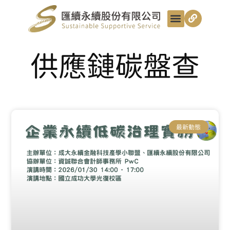
最新動態
服務項目
最匯講給你聽
匯續知識+
匯續團隊
聯絡我們
供應鏈碳盤查
最新動態