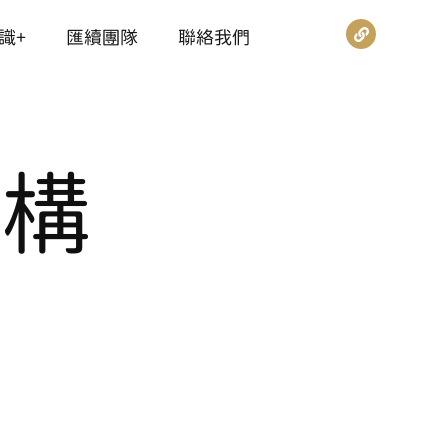
識+
匯續團隊
聯絡我們
架構