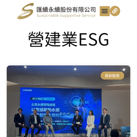
最新動態
服務項目
最匯講給你聽
匯續知識+
匯續團隊
聯絡我們
營建業ESG
最新動態