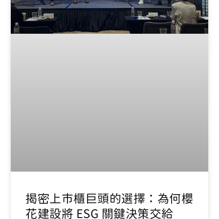
揭密上市櫃巨頭的選擇：為何櫻
花建設將 ESG 關鍵決策交給