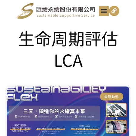
最新動態
服務項目
最匯講給你聽
匯續知識+
匯續團隊
聯絡我們
生命周期評估
LCA
最新動態