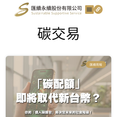
最新動態
服務項目
最匯講給你聽
匯續知識+
匯續團隊
聯絡我們
碳交易
匯續周報