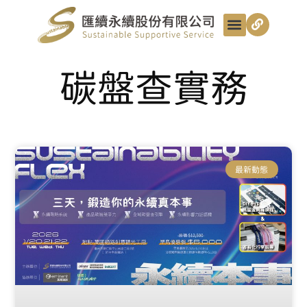
最新動態
服務項目
最匯講給你聽
匯續知識+
匯續團隊
聯絡我們
碳盤查實務
最新動態