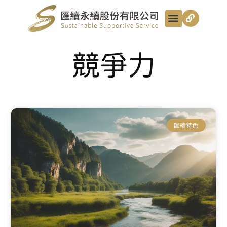
最新動態
服務項目
最匯講給你聽
匯續知識+
匯續團隊
聯絡我們
競爭力
匯續特色