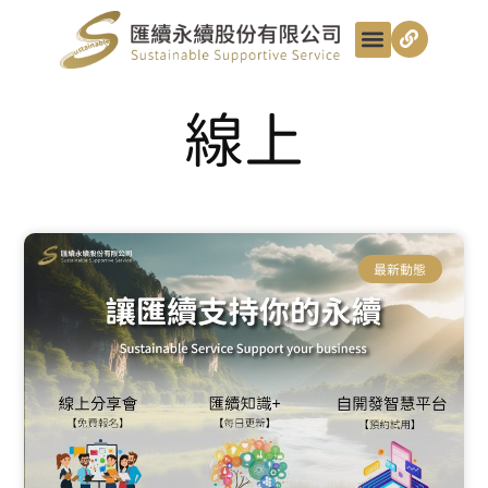
最新動態
服務項目
最匯講給你聽
匯續知識+
匯續團隊
聯絡我們
線上
最新動態