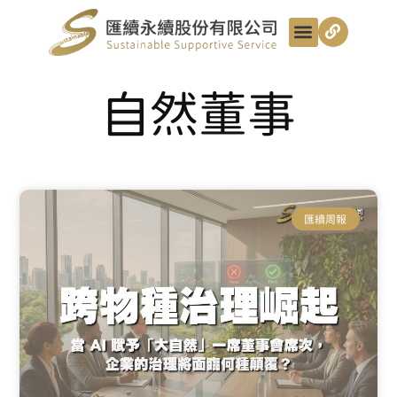
最新動態
服務項目
最匯講給你聽
匯續知識+
匯續團隊
聯絡我們
自然董事
匯續周報