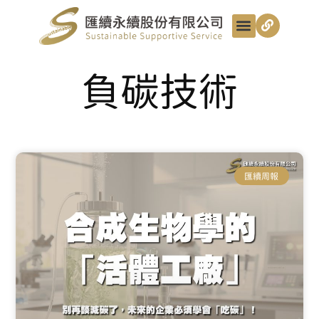
最新動態
服務項目
最匯講給你聽
匯續知識+
匯續團隊
聯絡我們
負碳技術
匯續周報