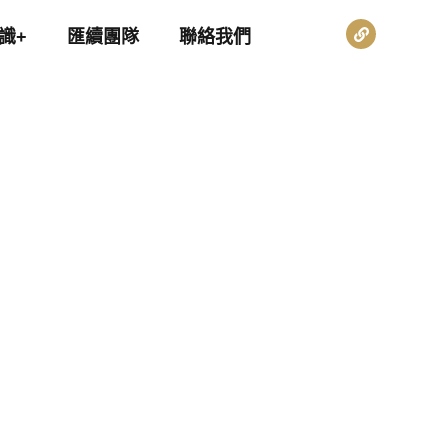
識+
匯續團隊
聯絡我們
析