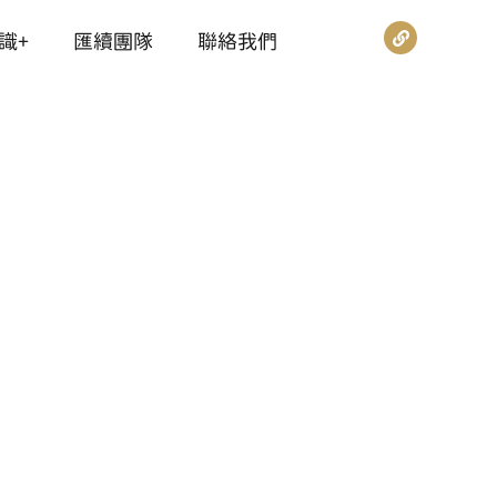
識+
匯續團隊
聯絡我們
力