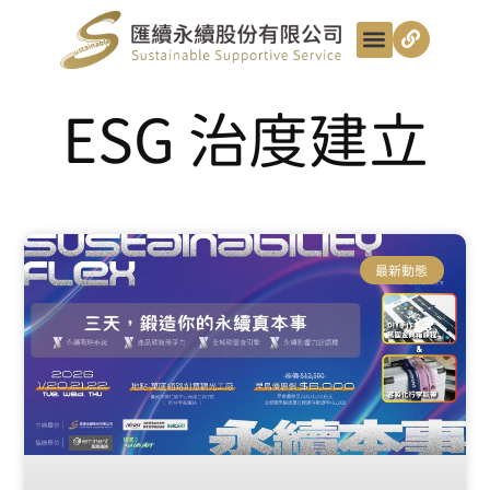
最新動態
服務項目
最匯講給你聽
匯續知識+
匯續團隊
聯絡我們
ESG 治度建立
最新動態