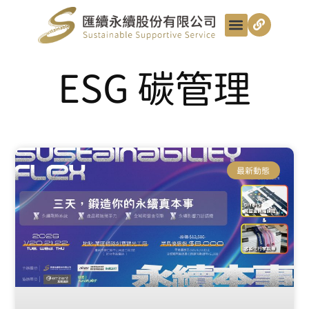
最新動態
服務項目
最匯講給你聽
匯續知識+
匯續團隊
聯絡我們
ESG 碳管理
最新動態