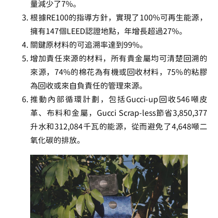
量減少了7%。
根據RE100的指導方針，實現了100%可再生能源，
擁有147個LEED認證地點，年增長超過27%。
關鍵原材料的可追溯率達到99%。
增加責任來源的材料，所有貴金屬均可清楚回溯的
來源，74%的棉花為有機或回收材料，75%的粘膠
為回收或來自負責任的管理來源。
推動內部循環計劃，包括Gucci-up回收546噸皮
革、布料和金屬，Gucci Scrap-less節省3,850,377
升水和312,084千瓦的能源，從而避免了4,648噸二
氧化碳的排放。