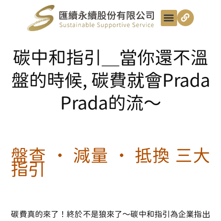
最新動態
服務項目
最匯講給你聽
匯續知識+
匯續團隊
聯絡我們
碳中和指引＿當你還不溫
盤的時候, 碳費就會Prada
Prada的流～
盤查 ‧ 減量 ‧ 抵換 三大
指引
碳費真的來了！終於不是狼來了～碳中和指引為企業指出