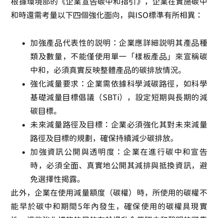
根據環境部的《企業宣告碳中和指引》，企業在實施碳中
和時還需考量以下四個強化面向，與ISO標準有所相異：
加強產品代表性的說明
：企業應詳細說明其產品種
類及數量，不能僅使用單一「樣板產品」來宣稱碳
中和，必須真實反映整體產品的碳排放情況。
強化減量要求
：企業需依據科學減碳路徑，如
科學
基礎減量目標倡議（SBTi）
，設定短期與長期的減
碳目標。
未來減量路徑及目標
：企業必須強化其對未來減量
路徑及目標的規劃，確保持續減少碳排放。
加強資訊公開與透明度
：企業在進行碳中和宣告
時，必須全面、真實地公開其減排與抵換資訊，避
免選擇性揭露。
此外，企業在使用減量額度（碳權）時，所使用的碳權不
能早於碳中和期間5年內發生，確保使用的碳權具現實