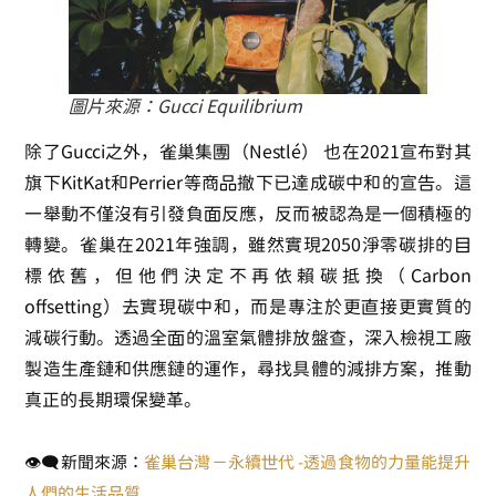
圖片來源：
Gucci Equilibrium
除了Gucci之外，
雀巢集團（Nestlé）
也在2021宣布對其
旗下
KitKat
和
Perrier
等商品撤下已達成碳中和的宣告。這
一舉動不僅沒有引發負面反應，反而被認為是一個積極的
轉變。雀巢在2021年強調，雖然實現2050淨零碳排的目
標依舊，但他們決定不再依賴碳抵換（Carbon
offsetting）去實現碳中和，而是專注於更直接更實質的
減碳行動。透過全面的溫室氣體排放盤查，深入檢視工廠
製造生產鏈和供應鏈的運作，尋找具體的減排方案，推動
真正的長期環保變革。
👁‍🗨新聞來源：
雀巢台灣－永續世代 -透過食物的力量能提升
人們的生活品質