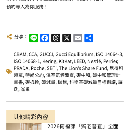
預約專人為你服務！
分享：
Line
Facebook
Threads
X
Email
Share
CBAM
,
CCA
,
GUCCI
,
Gucci Equilibrium
,
ISO 14064-3
,
ISO 14068-1
,
Kering
,
KitKat
,
LEED
,
Nestlé
,
Perrier
,
PRADA
,
Roche
,
SBTi
,
The Lion’s Share Fund
,
尼得科
超眾
,
時尚公約
,
溫室氣體盤查
,
碳中和
,
碳中和管理計
畫書
,
碳抵換
,
碳減量
,
碳稅
,
科學基礎減量目標倡議
,
羅
氏
,
雀巢
其他精彩內容
2026衛福部「獨老普查」全面