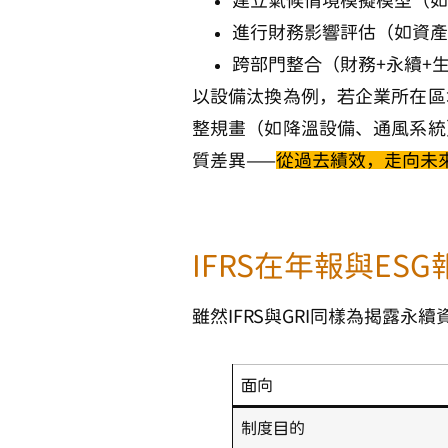
建立
氣候情境模擬模型
（如
進行財務影響評估（如資產
跨部門整合（財務+永續+
以設備汰換為例，若企業所在區
整規畫（如降溫設備、通風系統
質差異——
從過去績效，走向未
IFRS在年報與E
雖然IFRS與GRI同樣為揭露
面向
制度目的