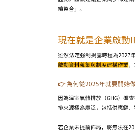
續整合」。
現在就是企業啟動I
雖然法定強制揭露時程為2027
啟動資料蒐集與制度建構作業
，
👉 為何從2025年就要開始
因為溫室氣體排放（GHG）盤查需
排來源
極為廣泛
，包括供應鏈、
若企業未提前佈局，將無法在2