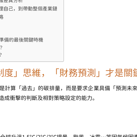
揭露差異分析
理自己，到帶動整個產業鏈
略
露準備的最後關鍵時機
？
？
制度」思
維，「財
務
預測
」才是關
再只是計算「過去」的碳排量，而是要求企業具備「預測未
造成衝擊的判斷及相對策略設定的能力
。