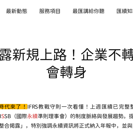
最新動態
服務項目
最匯講給你聽
匯續知
報揭露新規上路！企業不
會轉身
時代來了！
IFRS教戰守則一次看懂！上週匯續已完整整理
I
S
SB（國際
永續
準則理事會）的制度脈絡與發展趨勢。
整合揭露」，特別強調永續資訊將
正式納入年報
中，並與