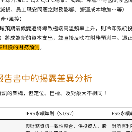
全球升溫1.5°C/2°C/3°C場景、颱風、冰雹…等因氣
減損、員工職安問題之財務影響、營運成本增加…等）
生產+風控）
域預期氣候變遷將導致極端高溫頻率上升，則冷卻系統
）將成為新的資本支出，並直接反映在財務預測中。這正是
來風險的財務預測
。
SG報告書中的揭露差異分析
永續資訊的架構，但定位、目標、及對象大不相同！
IFRS永續準則（S1/S2）
ESG永續
與財務資訊一致性整合，供投資人、股
對所有利