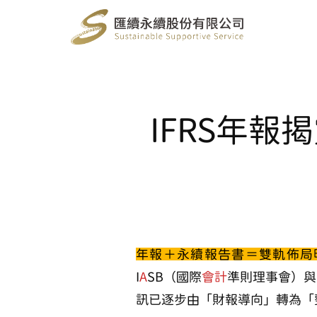
IFRS年
年報＋永續報告書＝雙軌佈局
I
A
SB（國際
會計
準則理事會）與
訊已逐步由「財報導向」轉為「