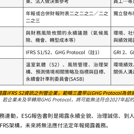
東、法人做決策參考
員工…等
年報或合併財報附表二之二之二／二之
獨立發布
二之三
與財務風險攸關的永續議題（氣候風
環境、社
險、機會、轉型成本等）
與績效揭
IFRS S1/S2、GHG Protocol（註1）
GRI 2、G
溫室氣體（S2）、風險管理、治理架
環境績效
構、預測情境相關策略及指標與目標、
關係人溝
永續會計準則委員會(SASB)
露IFRS S2資訊之列管企業，範疇三盡早以GHG Protocol為依
業未及早轉用GHG Protocol，將可能無法符合2027年起的
務連動，ESG報告書則是揭露永續全貌、治理誠信、到
IFRS架構，未來將無法應付法定年報揭露義務。