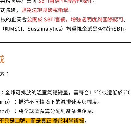
與跨國客戶已將
SBTi目標
作為合作條件
。
式減碳，
避免法規與碳稅衝擊
。
審核的企業會
公開於
SBTi官網
，增強透明度與國際認可
。
如MSCI、Sustainalytics）均重視企業是否採行SBTi。
成
元素：
：全球可排放的溫室氣體總量，需符合1.5°C或遠低於2°
rio）
：描述不同情境下的減排速度與幅度。
thod）
：將全球碳預算分配到產業與企業。
不只是口號，而是真正
基於科學證據
。