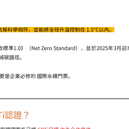
氣候科學相符
，並能將全球升溫控制在
1.5°C以內
。
準1.0》（Net Zero Standard）
，並於2025年3月迎
減碳路徑。
，更是企業必修的
國際永續門票
。
Ti認證？