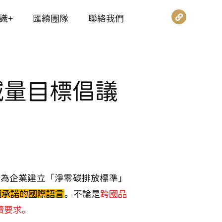
識+
匯續團隊
聯絡我們
減量目標倡議
個為企業建立「淨零碳排放標準」
續承諾的國際語言
。不論是
跨國品
續要求。