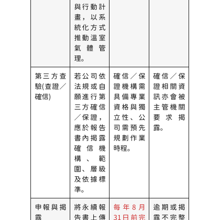
與行動計
畫，以系
統化方式
推動溫室
氣體管
理。
第三方查
若公司依
確信／保
確信／保
驗(
查證／
法規或自
證機構需
證相關資
確信)
願進行第
具備專業
訊亦會被
三方確信
資格與獨
主管機關
／保證，
立性、公
要求揭
應於報告
司需預先
露。
書內揭露
規劃作業
確信機
時程。
構、範
圍、層級
及依據標
準。
申報與揭
將永續報
每年8月
逾期或揭
露
告書上傳
31日前完
露不完整