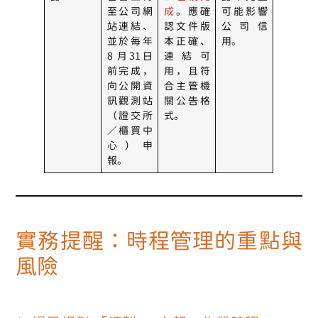
至公司網
成
。應確
可能影響
站連結、
認文件版
公司信
並於每年
本正確、
用。
8 月31日
連結可
前完成，
用，且符
向公開資
合主管機
訊觀測站
關公告格
（證交所
式。
／櫃買中
心）申
報。
實務提醒：時程管理的重點與
風險