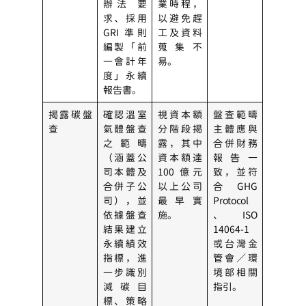
辦法 要
業時程，
求、採用
以避免趕
GRI 準則
工及資料
編製「前
蒐集不
一會計年
易。
度」永續
報告書。
揭露
碳
盤
確認溫室
視資本額
盤查範疇
查
氣體盤查
分階段揭
主體應與
之範疇
露，其中
合併財務
（涵蓋公
資本額達
報告一
司本體及
100 億元
致，並符
合併子公
以上公司
合 GHG
司），並
最早實
Protocol
依據盤查
施。
、ISO
結果建立
14064-1
永續績效
或台灣金
指標，進
管會／環
一步識別
境部相關
減碳目
指引。
標、策略