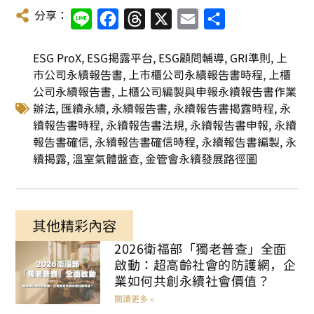
分享：
Line
Facebook
Threads
X
Email
Share
ESG ProX
,
ESG揭露平台
,
ESG顧問輔導
,
GRI準則
,
上
市公司永續報告書
,
上市櫃公司永續報告書時程
,
上櫃
公司永續報告書
,
上櫃公司編製與申報永續報告書作業
辦法
,
匯續永續
,
永續報告書
,
永續報告書揭露時程
,
永
續報告書時程
,
永續報告書法規
,
永續報告書申報
,
永續
報告書確信
,
永續報告書確信時程
,
永續報告書編製
,
永
續揭露
,
溫室氣體盤查
,
金管會永續發展路徑圖
其他精彩內容
2026衛福部「獨老普查」全面
啟動：超高齡社會的防護網，企
業如何共創永續社會價值？
閱讀更多 »