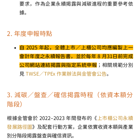
要求，作為企業永續揭露與減碳進程的重要參考依
據。
2. 年度申報時點
自 2025 年起，
全體上市／上櫃公司
均應編製上一
會計年度之永續報告書，並於每年
8 月31日前
完成
公司網站連結揭露與指定系統申報
；相關規範分別
見
TWSE／TPEx 作業辦法
與金管會公告
。
3. 減碳／盤查／確信揭露時程（依資本額分
階段）
根據金管會於 2022–2023 年間發布的《
上市櫃公司永續
發展路徑圖
》及配套行動方案，企業依實收資本額與產業
別分階段揭露盤查與確信資訊。