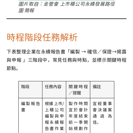
圖片取自：金管會 上市櫃公司永續發展路徑
圖 簡報
時程階段任務解析
下表整理企業在永續報告書「編製 → 確信／保證→揭露
與申報 」三階段中，常見任務與時點，並標示關鍵時程
節點。
階段
任務內容
關鍵時程
備註
／提醒
編製報告
根據 上市/
製作時間
宜經董事
書
上櫃公司
宜於會計
會決議案
編製與申
年度結束
通過為
報永續報
前一季開
佳。
告書作業
始規劃作