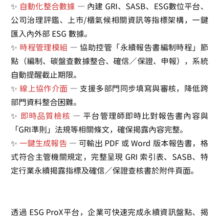
✨
自動化整合數據
— 內建 GRI、SASB、ESG數位平台、
公司治理評鑑、上市/櫃氣候相關資訊等指標架構，一鍵
匯入內外部 ESG 數據。
✨
時程管理模組
— 協助控管「永續報告書編制時程」節
點（編制、碳盤查數據整合、確信／保證、申報），系統
自動提醒截止期限。
✨
線上協作介面
— 支援多部門同步填寫與審核，降低跨
部門資料整合困難。
✨
即時品質檢核
— 平台管理師即時比對報告書內容與
「GRI準則」法規等相關條文，確保揭露內容完整。
✨
一鍵生成報告
— 可輸出 PDF 或 Word 版本報告書，格
式符合主管機關規定，完整呈現 GRI 索引表、SASB、特
定行業永續揭露指標及確信／保證查核書於附件頁面。
透過 ESG ProX平台，企業可快速完成永續資訊盤點、揭