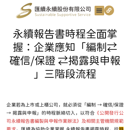
最新動態
服務項目
最匯講給你聽
匯續知識+
匯續團隊
聯絡我們
永續報告書時程全面掌
握：企業應知「編制⇄
確信/保證 ⇄揭露與申報
」三階段流程
企業若為上市或上櫃公司，就必須從「編制 → 確信/保證
→ 揭露與申報」的時程脈絡切入，以符合
《公開發行公
司永續報告書編製與申報作業辦法》及相關主管機關規範
要求
。匯續為協助企業掌握
永續報告書揭露時程
，從
時