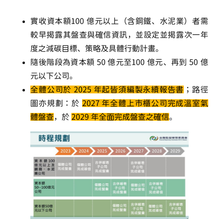
實收資本額
100 億元以上
（含鋼鐵、水泥業）者需
較早揭露其盤查與確信資訊，並設定並揭露次一年
度之減碳目標、策略及具體行動計畫。
隨後階段為資本額
50 億元至100 億元
、再到
50 億
元以下
公司。
全體公司於 2025 年起皆須編製永續報告書
；路徑
圖亦規劃：於
2027 年全體上市櫃公司完成溫室氣
體盤查
，於
2029 年全面完成盤查之確信
。