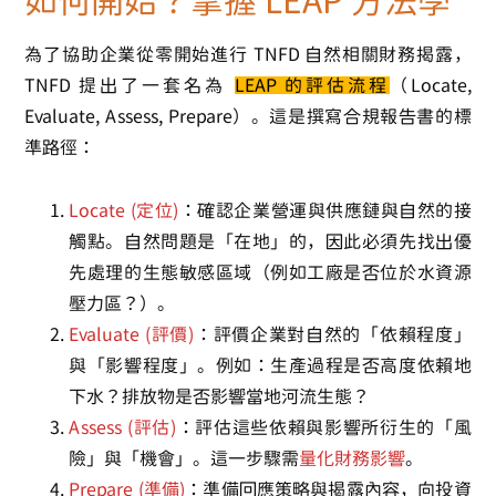
如何開始？掌握 LEAP 方法學
為了協助企業從零開始進行
TNFD 自然相關財務揭露
，
TNFD 提出了一套名為
LEAP
的評估流程
（Locate,
Evaluate, Assess, Prepare）。這是撰寫合規報告書的標
準路徑：
Locate (定位)
：確認企業營運與供應鏈與自然的接
觸點。自然問題是「在地」的，因此必須先找出優
先處理的生態敏感區域（例如工廠是否位於水資源
壓力區？）。
Evaluate (評價)
：評價企業對自然的「依賴程度」
與「影響程度」。例如：生產過程是否高度依賴地
下水？排放物是否影響當地河流生態？
Assess (評估)
：評估這些依賴與影響所衍生的「風
險」與「機會」。這一步驟需
量化財務影響
。
Prepare (準備)
：準備回應策略與揭露內容，向投資