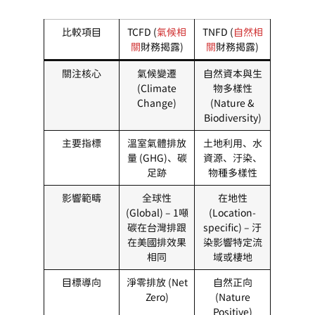
比較項目
TCFD (
氣候相
TNFD (
自然相
關
財務揭露)
關
財務揭露)
關注核心
氣候變遷
自然資本與生
(Climate
物多樣性
Change)
(Nature &
Biodiversity)
主要指標
溫室氣體排放
土地利用、水
量 (GHG)、碳
資源、汙染、
足跡
物種多樣性
影響範疇
全球性
在地性
(Global) – 1噸
(Location-
碳在台灣排跟
specific) – 汙
在美國排效果
染影響特定流
相同
域或棲地
目標導向
淨零排放 (Net
自然正向
Zero)
(Nature
Positive)