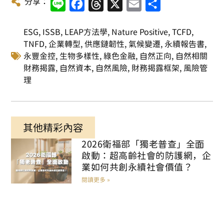
分享：
Line
Facebook
Threads
X
Email
Share
ESG
,
ISSB
,
LEAP方法學
,
Nature Positive
,
TCFD
,
TNFD
,
企業轉型
,
供應鏈韌性
,
氣候變遷
,
永續報告書
,
永豐金控
,
生物多樣性
,
綠色金融
,
自然正向
,
自然相關
財務揭露
,
自然資本
,
自然風險
,
財務揭露框架
,
風險管
理
其他精彩內容
2026衛福部「獨老普查」全面
啟動：超高齡社會的防護網，企
業如何共創永續社會價值？
閱讀更多 »