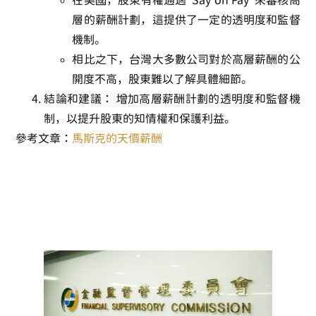
在美國，股東有權通過“Say on Pay”來審核高
層的薪酬計劃，這提供了一定的透明度和監督
機制。
相比之下，台灣大多數公司對於高層薪酬的公
開度不高，股東難以了解具體細節。
結論和建議
： 增加高層薪酬計劃的透明度和監督機
制，以提升股東的知情權和保護利益。
參考文章：
馬斯克的天價薪酬