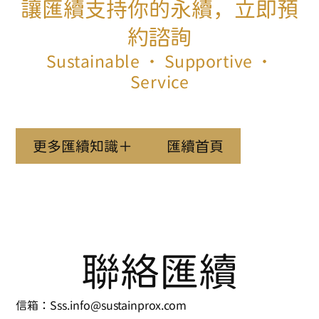
讓匯續支持你的永續，立即預
約諮詢
Sustainable ‧ Supportive ‧
Service
更多匯續知識＋
匯續首頁
聯絡匯續
信箱：Sss.info@sustainprox.com