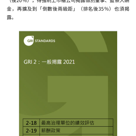
（後20％），得強制上市櫃公司揭露個別董事、監察人酬
金，再擴及到「倒數後兩級距」（排名後35％）也須揭
露。