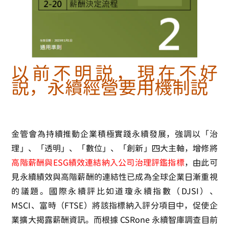
以前不明說，現在不好
說，永續經營要用機制說
金管會為持續推動企業積極實踐永續發展，強調以「治
理」、「透明」、「數位」、「創新」四大主軸，增修將
高階薪酬與ESG績效連結納入公司治理評鑑指標
，由此可
見永續績效與高階薪酬的連結性已成為全球企業日漸重視
的議題。國際永續評比如道瓊永續指數（DJSI）、
MSCI、富時（FTSE）將該指標納入評分項目中，促使企
業擴大揭露薪酬資訊。而根據 CSRone 永續智庫調查目前