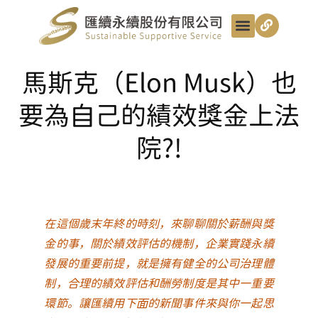
最新動態
服務項目
最匯講給你聽
匯續知識+
匯續團隊
聯絡我們
馬斯克（Elon Musk）也
要為自己的績效獎金上法
院?!
在這個歲末年終的時刻，來聊聊關於薪酬與獎
金的事，關於績效評估的機制，企業實踐永續
發展的重要前提，就是擁有健全的公司治理體
制，合理的績效評估和酬勞制度是其中一重要
環節。讓匯續用下面的新聞事件來與你一起思