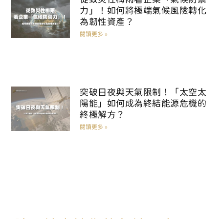
力」！如何將極端氣候風險轉化
為韌性資產？
閱讀更多 »
突破日夜與天氣限制！「太空太
陽能」如何成為終結能源危機的
終極解方？
閱讀更多 »