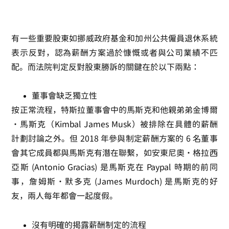
有一些重要股東如挪威政府基金和加州公共僱員退休系統
表示反對，認為薪酬方案過於慷慨或者與公司業績不匹
配。而法院判定反對股東勝訴的關鍵在於以下兩點：
董事會缺乏獨立性
按正常流程，特斯拉董事會中的馬斯克和他親弟弟金博爾
·馬斯克（Kimbal James Musk）被排除在具體的薪酬
計劃討論之外。但 2018 年參與制定薪酬方案的 6 名董事
會其它成員都與馬斯克有潛在聯繫，如安東尼奧·格拉西
亞斯 (Antonio Gracias) 是馬斯克在 Paypal 時期的前同
事，詹姆斯·默多克 (James Murdoch) 是馬斯克的好
友，兩人每年都會一起度假。
沒有明確的揭露薪酬制定的流程