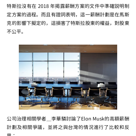
特斯拉沒有在 2018 年揭露薪酬方案的文件中準確說明制
定方案的過程。而且有證詞表明，這一薪酬計劃是在馬斯
克的影響下擬定的，這損害了特斯拉股東的權益，對股東
不公平。
公司治理相關學者＿李華驎討論了Elon Musk的高額薪酬
計劃及相關爭議，並將之與台灣的情況進行了比較和反
思：