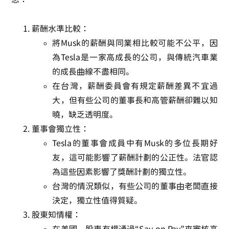
薪酬水準比較
：
將Musk的薪酬與同業相比較可能不公平，因
為Tesla是一家高成長的公司，與傳統汽車業
的成長曲線不盡相同。
在台灣，薪酬委員會有規定薪酬差異不宜過
大，但有些公司的董事長和高管薪酬卻難以知
曉，缺乏透明度。
董事會獨立性
：
Tesla的董事會成員中有Musk的多位長期好
友，這可能影響了薪酬計劃的公正性。法官認
為這些因素影響了獎酬計劃的獨立性。
台灣的情況類似，有些公司的董事由老闆直接
決定，獨立性值得質疑。
股東知情權
：