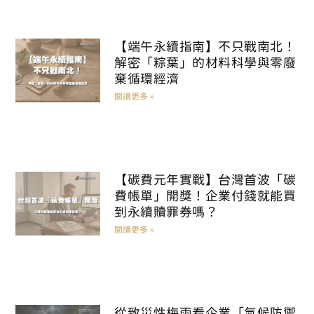
【端午永續指南】不只戰南北！
解密「粽葉」的材料科學與零廢
棄循環經濟
閱讀更多 »
【碳費元年實戰】台灣首波「碳
費帳單」開獎！企業付錢就能買
到永續贖罪券嗎？
閱讀更多 »
從致災性梅雨看企業「氣候防禦