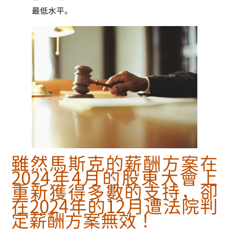
最低水平。
雖然馬斯克的薪酬方案在
2024年4月的股東大會上
重新獲得多數的支持，卻
在2024年的12月遭法院判
定薪酬方案無效！