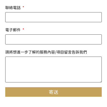
聯絡電話
電子郵件
請將想進一步了解的服務內容/項目留言告訴我們
寄送