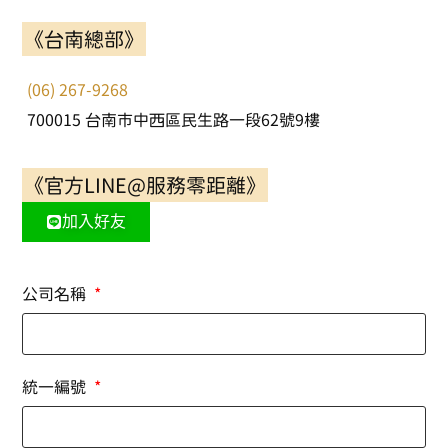
《台南總部》
(06) 267-9268
700015 台南市中西區民生路一段62號9樓
《官方LINE@服務零距離》
加入好友
公司名稱
統一編號