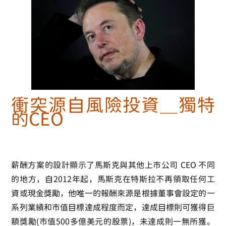
衝突源自風險投資＿獨特
的CEO
薪酬方案的設計顯示了馬斯克與其他上市公司 CEO 不同
的地方，自2012年起，馬斯克在特斯拉不再領取任何工
資或現金獎勵，他唯一的報酬來源是根據董事會設定的一
系列業績和市值目標達成程度而定，達成目標則可獲得巨
額獎勵(市值500多億美元的股票)，未達成則一無所獲。